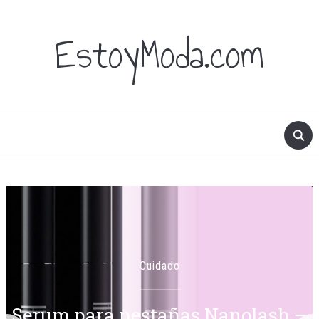
EstoyModa.com
Cuidado
Serum para pestañas Nanolash –